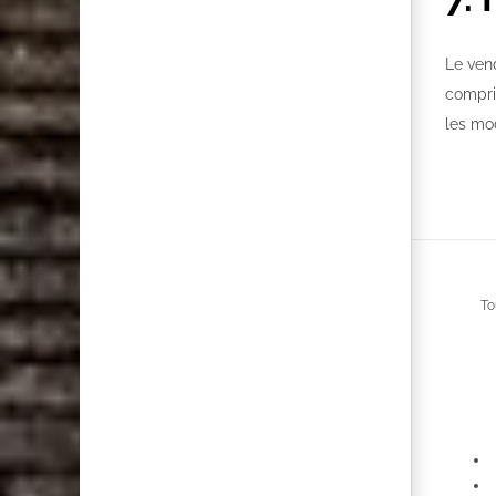
Le ven
compris
les mo
To