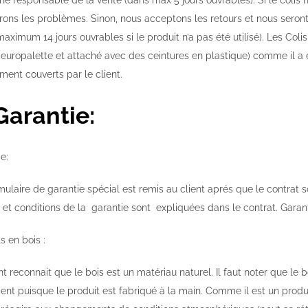
e responsable de la vente (dans max 5 jours ouvrables). Si le colis n
rons les problèmes. Sinon, nous acceptons les retours et nous seron
aximum 14 jours ouvrables si le produit n’a pas été utilisé). Les Coli
 europalette et attaché avec des ceintures en plastique) comme il a ét
ment couverts par le client.
Garantie:
e:
ulaire de garantie spécial est remis au client aprés que le contrat so
 et conditions de la garantie sont expliquées dans le contrat. Garan
s en bois :
nt reconnait que le bois est un matériau naturel. Il faut noter que le
ient puisque le produit est fabriqué à la main. Comme il est un produi