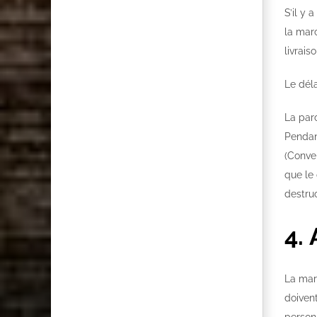
S’il y 
la marc
livrais
Le dél
La parc
Pendan
(Conven
que le 
destruc
4.
La mar
doiven