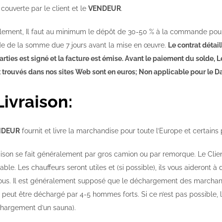
couverte par le client et le
VENDEUR
.
ement, Il faut au minimum le dépôt de 30-50 % à la commande pour 
de de la somme due 7 jours avant la mise en œuvre.
Le contrat détail
rties est signé et la facture est émise. Avant le paiement du solde,
ix trouvés dans nos sites Web sont en euros; Non applicable pour le 
Livraison:
NDEUR
fournit et livre la marchandise pour toute l’Europe et certain
aison se fait généralement par gros camion ou par remorque. Le Client
ble. Les chauffeurs seront utiles et (si possible), ils vous aideront 
ous. Il est généralement supposé que le déchargement des marchandi
s peut être déchargé par 4-5 hommes forts. Si ce n’est pas possible, l
hargement d’un sauna).