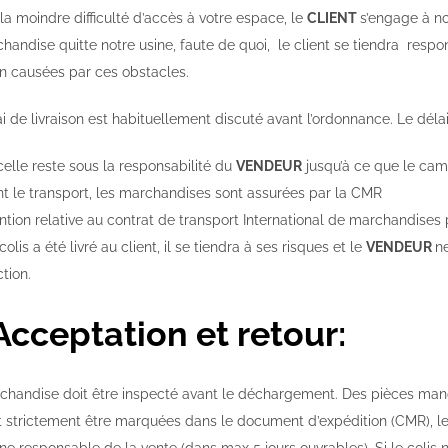
a la moindre difficulté d’accès à votre espace, le
CLIENT
s’engage à n
handise quitte notre usine, faute de quoi, le client se tiendra resp
on causées par ces obstacles.
ai de livraison est habituellement discuté avant l’ordonnance. Le dél
elle reste sous la responsabilité du
VENDEUR
jusqu’à ce que le cami
t le transport, les marchandises sont assurées par la CMR
tion relative au contrat de transport International de marchandises p
colis a été livré au client, il se tiendra à ses risques et le
VENDEUR
n
tion.
 Acceptation et retour:
chandise doit être inspecté avant le déchargement. Des pièces manq
t strictement être marquées dans le document d’expédition (CMR), le