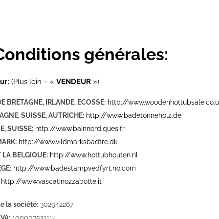
 Conditions générales:
ur:
(Plus loin – «
VENDEUR
»)
E BRETAGNE, IRLANDE, ECOSSE:
http://www.woodenhottubsale.co.u
AGNE, SUISSE, AUTRICHE:
http://www.badetonneholz.de
, SUISSE:
http://www.bainnordiques.fr
ARK:
http://www.vildmarksbadtre.dk
 LA BELGIQUE:
http://www.hottubhouten.nl
GE:
http://www.badestampvedfyrt.no.com
http://www.vascatinozzabotte.it
 la société:
302942267
VA:
100007531114