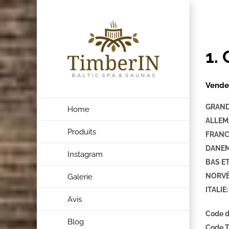
Skip
to
content
1.
Vende
GRAND
Home
ALLEM
Produits
FRANCE
DANEM
Instagram
BAS ET
NORVÈ
Galerie
ITALIE:
Avis
Code de
Blog
Code T