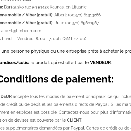
e:
Baršausko rue 59 51423 Kaunas, en Lituanie
ne mobile / Viber (gratuit):
Albert: (00370) 61913266
ne mobile / Viber (gratuit):
Ruta: (00370) 69601967
albert@timberin.com
:
Lundi – Vendredi 8: 00-17: 00h. (GMT +2: 00)
:
une personne physique ou une entreprise prête à acheter le prod
andises/colis:
le produit qui est offert par le
VENDEUR
.
 Conditions de paiement:
NDEUR
accepte tous les modes de paiement principaux, ce qui inclue
de crédit ou de débit et les paiements directs de Paypal. Si les mar
ment en espèces est possible. Contactez-nous pour plus d’informations
sion de devises est couverte par le
CLIENT
.
xes supplémentaires demandées par Paypal, Cartes de crédit ou de 