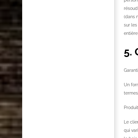
personn
résoud
(dans m
sur les
entière
5. 
Garanti
Un form
termes
Produit
Le clie
qui var