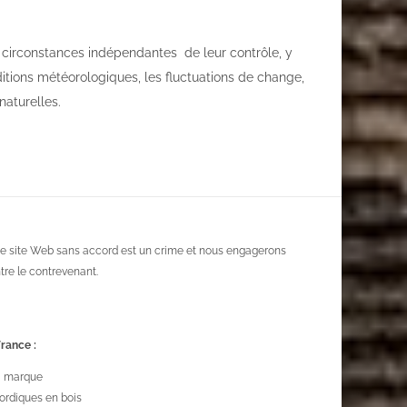
s circonstances indépendantes de leur contrôle, y
nditions météorologiques, les fluctuations de change,
naturelles.
e ce site Web sans accord est un crime et nous engagerons
re le contrevenant.
rance :
la marque
ordiques en bois