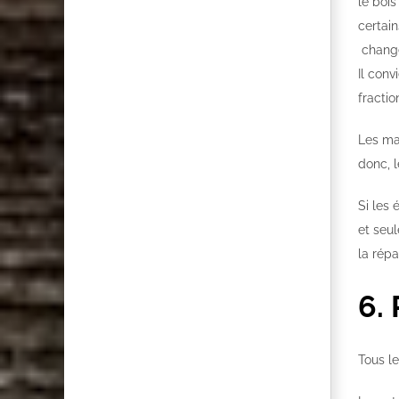
le bois
certain
change
Il conv
fracti
Les ma
donc, l
Si les
et seul
la répa
6.
Tous l