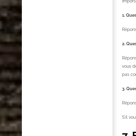
Import
1. Ques
Répons
2. Ques
Réponse
vous d
pas co
3. Ques
Répons
S’il vo
7.