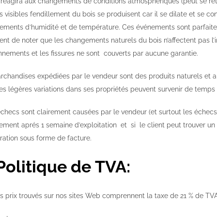
 réagira aux changements de conditions atmosphériques (peut se rétré
s visibles fendillement du bois se produisent car il se dilate et se c
ments d’humidité et de température. Ces événements sont parfaite
ient de noter que les changements naturels du bois n’affectent pas l’i
onnements et les fissures ne sont couverts par aucune garantie.
rchandises expédiées par le vendeur sont des produits naturels et a
es légères variations dans ses propriétés peuvent survenir de temps 
 échecs sont clairement causées par le vendeur (et surtout les éche
ement aprés 1 semaine d’exploitation et si le client peut trouver un 
ration sous forme de facture.
 Politique de TVA:
es prix trouvés sur nos sites Web comprennent la taxe de 21 % de TV