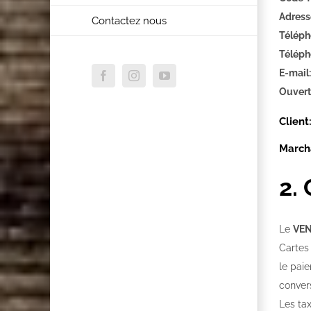
Adress
Contactez nous
Télépho
Télépho
E-mail:
Facebook
Instagram
YouTube
Ouvert
Client
March
2.
Le
VE
Cartes 
le paie
conver
Les ta