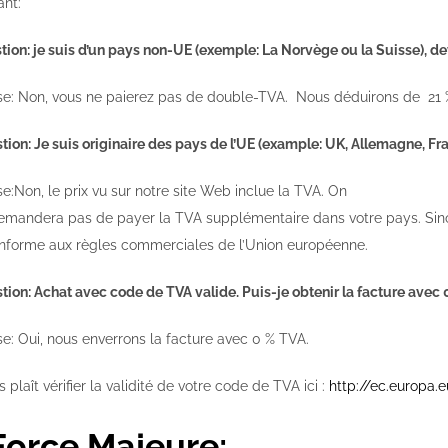
ant:
tion: je suis d’un pays non-UE (exemple: La Norvège ou la Suisse), de
e: Non, vous ne paierez pas de double-TVA. Nous déduirons de 21 % 
tion: Je suis originaire des pays de l’UE (example: UK, Allemagne, Fra
:Non, le prix vu sur notre site Web inclue la TVA. On
emandera pas de payer la TVA supplémentaire dans votre pays. Sino
nforme aux règles commerciales de l’Union européenne.
tion: Achat avec code de TVA valide. Puis-je obtenir la facture avec 
e: Oui, nous enverrons la facture avec 0 % TVA.
us plaît vérifier la validité de votre code de TVA ici :
http://ec.europa.
 Force Majeure: