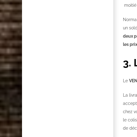
moitié 
Normal
un sol
deux pa
les pr
3. 
Le
VE
La livr
accepta
chez v
le coli
de déc