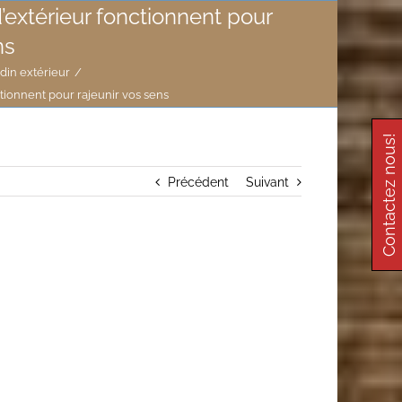
extérieur fonctionnent pour
ns
din extérieur
/
tionnent pour rajeunir vos sens
Contactez nous!
Précédent
Suivant