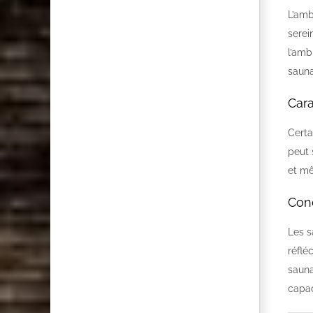
L’amb
serei
l’amb
sauna
Cara
Certa
peut 
et mê
Con
Les s
réflé
sauna
capac