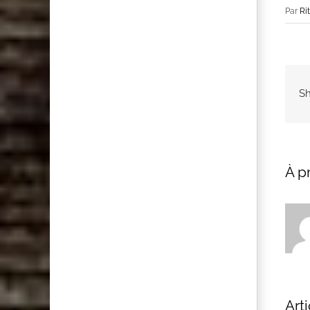
Par
Ri
Sh
À p
Arti