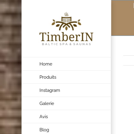
Skip
to
content
Home
Produits
Voir
Instagram
l'ima
Galerie
agran
Avis
Blog