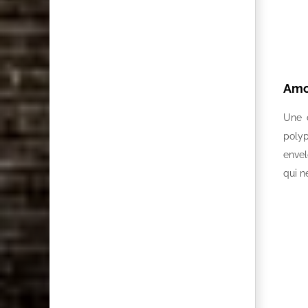
Amor
Une 
polyp
envel
qui n