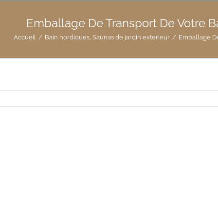
Emballage De Transport De Votre B
Accueil
/
Bain nordiques
,
Saunas de jardin extérieur
/
Emballage De
ge
die