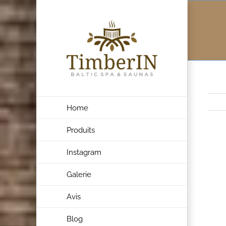
Skip
to
content
Home
Produits
Voir
Instagram
l'ima
Galerie
agran
Avis
Blog