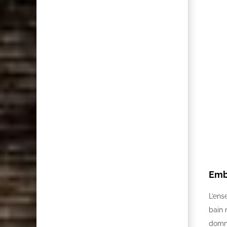
Emb
L’ens
bain 
domma