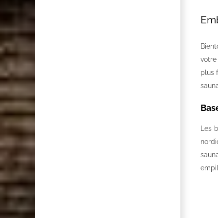
Emb
Bient
votre
plus 
sauna
Base
Les b
nordi
sauna
empil