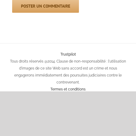
Trustpilot
Tous droits réservés @2014. Clause de non-responsabilité : l'utilisation
d'images de ce site Web sans accord est un crime et nous
engagerons immédiatement des poursuites judiciaires contre le
contrevenant.
Termes et conditions
Cookie policy
Nos sites partenaires TimberIN France :
TimberIN France
– site de la marque
Bain Nordique – TimberIN
– bains nordiques en bois
Spa Jardin – TimberIN
– spas et jacuzzis de jardin