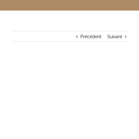
Précédent
Suivant
Voir
l'image
agrandie